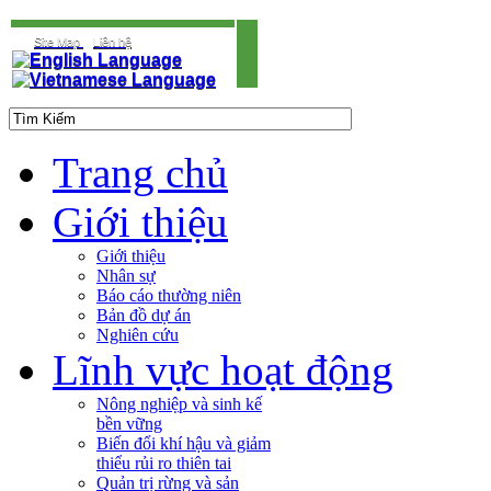
Site Map
Liên hệ
Trang chủ
Giới thiệu
Giới thiệu
Nhân sự
Báo cáo thường niên
Bản đồ dự án
Nghiên cứu
Lĩnh vực hoạt động
Nông nghiệp và sinh kế
bền vững
Biến đổi khí hậu và giảm
thiểu rủi ro thiên tai
Quản trị rừng và sản