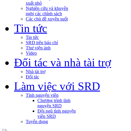
xuất nhỏ
Nghiên cứu và khuyến
nghị các chính sách
Các chủ đề xuyên suốt
Tin tức
Tin tức
SRD trên báo chí
Thư viện ảnh
Video
Đối tác và nhà tài trợ
Nhà tài trợ
Đối tác
Làm việc với SRD
Tình nguyện viên
Chương trình tình
nguyện SRD
Đội ngũ tình nguyện
viên SRD
Tuyển dụng