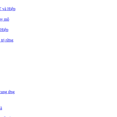
T và Hiệp
quy mô
 Hiệp
rị rừng
 cung ứng
và