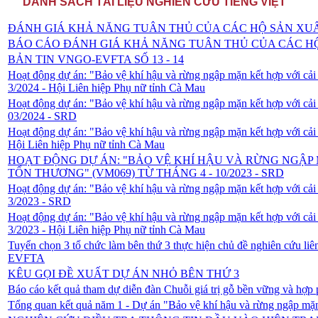
DANH SÁCH TÀI LIỆU NGHIÊN CỨU TIẾNG VIỆT
ĐÁNH GIÁ KHẢ NĂNG TUÂN THỦ CỦA CÁC HỘ SẢN XUẤ
BÁO CÁO ĐÁNH GIÁ KHẢ NĂNG TUÂN THỦ CỦA CÁC HỘ
BẢN TIN VNGO-EVFTA SỐ 13 - 14
Hoạt động dự án: "Bảo vệ khí hậu và rừng ngập mặn kết hợp với cải
3/2024 - Hội Liên hiệp Phụ nữ tỉnh Cà Mau
Hoạt động dự án: "Bảo vệ khí hậu và rừng ngập mặn kết hợp với cải
03/2024 - SRD
Hoạt động dự án: "Bảo vệ khí hậu và rừng ngập mặn kết hợp với cải 
Hội Liên hiệp Phụ nữ tỉnh Cà Mau
HOẠT ĐỘNG DỰ ÁN: "BẢO VỆ KHÍ HẬU VÀ RỪNG NGẬP 
TỔN THƯƠNG" (VM069) TỪ THÁNG 4 - 10/2023 - SRD
Hoạt động dự án: "Bảo vệ khí hậu và rừng ngập mặn kết hợp với cải
3/2023 - SRD
Hoạt động dự án: "Bảo vệ khí hậu và rừng ngập mặn kết hợp với cải
3/2023 - Hội Liên hiệp Phụ nữ tỉnh Cà Mau
Tuyển chọn 3 tổ chức làm bên thứ 3 thực hiện chủ đề nghiên cứu li
EVFTA
KÊU GỌI ĐỀ XUẤT DỰ ÁN NHỎ BÊN THỨ 3
Báo cáo kết quả tham dự diễn đàn Chuỗi giá trị gỗ bền vững và hợp
Tổng quan kết quả năm 1 - Dự án "Bảo vệ khí hậu và rừng ngập mặn