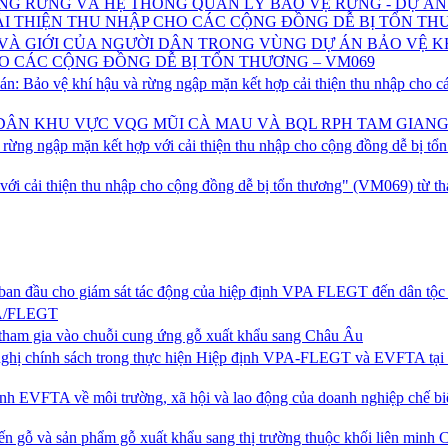
NG RỪNG VÀ HỆ THỐNG QUẢN LÝ BẢO VỆ RỪNG - DỰ ÁN
ẢI THIỆN THU NHẬP CHO CÁC CỘNG ĐỒNG DỄ BỊ TỔN TH
 VÀ GIỚI CỦA NGƯỜI DÂN TRONG VÙNG DỰ ÁN BẢO VỆ K
O CÁC CỘNG ĐỒNG DỄ BỊ TỔN THƯƠNG – VM069
vệ khí hậu và rừng ngập mặn kết hợp cải thiện thu nhập cho cá
DÂN KHU VỰC VQG MŨI CÀ MAU VÀ BQL RPH TAM GIAN
rừng ngập mặn kết hợp với cải thiện thu nhập cho cộng đồng dễ bị tổ
ới cải thiện thu nhập cho cộng đồng dễ bị tổn thương" (VM069) từ th
đầu cho giám sát tác động của hiệp định VPA FLEGT đến dân tộc 
VPA/FLEGT
ể tham gia vào chuỗi cung ứng gỗ xuất khẩu sang Châu Âu
 nghị chính sách trong thực hiện Hiệp định VPA-FLEGT và EVFTA tại 
ịnh EVFTA về môi trường, xã hội và lao động của doanh nghiệp chế bi
iến gỗ và sản phẩm gỗ xuất khẩu sang thị trường thuộc khối liên minh