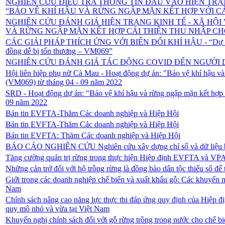
NGHIÊN CỨU ĐIỀU TRA THÔNG TIN ĐẦU VÀO HIỆN TRẠ
“BẢO VỆ KHÍ HẬU VÀ RỪNG NGẬP MẶN KẾT HỢP VỚI C
NGHIÊN CỨU ĐÁNH GIÁ HIỆN TRẠNG KINH TẾ - XÃ HỘI
VÀ RỪNG NGẬP MẶN KẾT HỢP CẢI THIỆN THU NHẬP CH
CÁC GIẢI PHÁP THÍCH ỨNG VỚI BIẾN ĐỔI KHÍ HẬU - “Dự án: Bảo 
đồng dễ bị tổn thương – VM069”
NGHIÊN CỨU ĐÁNH GIÁ TÁC ĐỘNG COVID ĐẾN NGƯỜI 
Hội liên hiệp phụ nữ Cà Mau - Hoạt động dự án: "Bảo vệ khí hậu và 
(VM069) từ tháng 04 - 09 năm 2022
SRD - Hoạt động dự án: "Bảo vệ khí hậu và rừng ngập mặn kết hợp v
09 năm 2022
Bản tin EVFTA-Thăm Các doanh nghiệp và Hiệp Hội
Bản tin EVFTA-Thăm Các doanh nghiệp và Hiệp Hội
Bản tin EVFTA: Thăm Các doanh nghiệp và Hiệp Hội
BÁO CÁO NGHIÊN CỨU Nghiên cứu xây dựng chỉ số và dữ liệu ban 
Tăng cường quản trị rừng trong thực hiện Hiệp định EVFTA và 
Những cản trở đối với hộ trồng rừng là đồng bào dân tộc thiểu số đ
Giới trong các doanh nghiệp chế biến và xuất khẩu gỗ: Các khuyến
Nam
Chính sách nâng cao năng lực thực thi đáp ứng quy định của Hiệp đ
quy mô nhỏ và vừa tại Việt Nam
Khuyến nghị chính sách đối với gỗ rừng trồng trong nước cho chế b