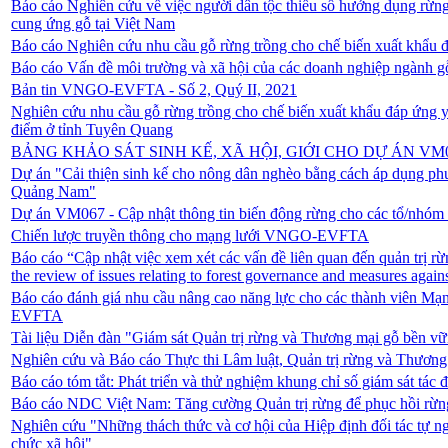
Báo cáo Nghiên cứu về việc người dân tộc thiểu số hưởng dụng rừng
cung ứng gỗ tại Việt Nam
Báo cáo Nghiên cứu nhu cầu gỗ rừng trồng cho chế biến xuất khẩu
Báo cáo Vấn đề môi trường và xã hội của các doanh nghiệp ngành 
Bản tin VNGO-EVFTA - Số 2, Quý II, 2021
Nghiên cứu nhu cầu gỗ rừng trồng cho chế biến xuất khẩu đáp ứng
điểm ở tỉnh Tuyên Quang
BẢNG KHẢO SÁT SINH KẾ, XÃ HỘI, GIỚI CHO DỰ ÁN VM
Dự án "Cải thiện sinh kế cho nông dân nghèo bằng cách áp dụng phươ
Quảng Nam"
Dự án VM067 - Cập nhật thông tin biến động rừng cho các tổ/nhóm
Chiến lược truyền thông cho mạng lưới VNGO-EVFTA
Báo cáo “Cập nhật việc xem xét các vấn đề liên quan đến quản trị 
the review of issues relating to forest governance and measures again
Báo cáo đánh giá nhu cầu nâng cao năng lực cho các thành viên Mạ
EVFTA
Tài liệu Diễn đàn "Giám sát Quản trị rừng và Thương mại gỗ bền v
Nghiên cứu và Báo cáo Thực thi Lâm luật, Quản trị rừng và Thươn
Báo cáo tóm tắt: Phát triển và thử nghiệm khung chỉ số giám sát 
Báo cáo NDC Việt Nam: Tăng cường Quản trị rừng để phục hồi rừn
Nghiên cứu "Những thách thức và cơ hội của Hiệp định đối tác tự 
chức xã hội"