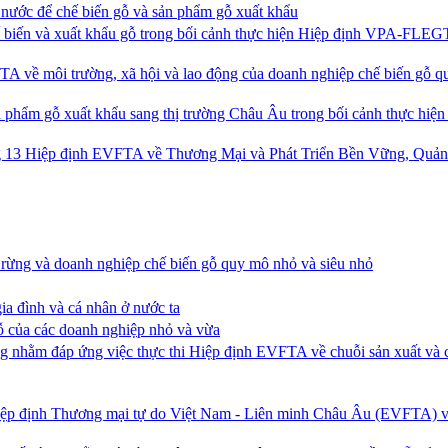
 nước để chế biến gỗ và sản phẩm gỗ xuất khẩu
 biến và xuất khẩu gỗ trong bối cảnh thực hiện Hiệp định VPA-FLEG
A về môi trường, xã hội và lao động của doanh nghiệp chế biến gỗ 
phẩm gỗ xuất khẩu sang thị trường Châu Âu trong bối cảnh thực hiện
Hiệp định EVFTA về Thương Mại và Phát Triển Bền Vững, Quản t
g rừng và doanh nghiệp chế biến gỗ quy mô nhỏ và siêu nhỏ
gia đình và cá nhân ở nước ta
gỗ của các doanh nghiệp nhỏ và vừa
ừng nhằm đáp ứng việc thực thi Hiệp định EVFTA về chuỗi sản xuất và
n Hiệp định Thương mại tự do Việt Nam - Liên minh Châu Âu (EVFTA) 