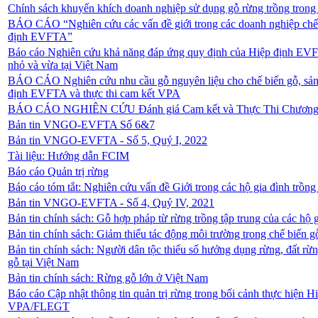
Chính sách khuyến khích doanh nghiệp sử dụng gỗ rừng trồng trong
BÁO CÁO “Nghiên cứu các vấn đề giới trong các doanh nghiệp chế
định EVFTA”
Báo cáo Nghiên cứu khả năng đáp ứng quy định của Hiệp định EVFT
nhỏ và vừa tại Việt Nam
BÁO CÁO Nghiên cứu nhu cầu gỗ nguyên liệu cho chế biến gỗ, sản 
định EVFTA và thực thi cam kết VPA
BÁO CÁO NGHIÊN CỨU Đánh giá Cam kết và Thực Thi Chương 13 
Bản tin VNGO-EVFTA Số 6&7
Bản tin VNGO-EVFTA - Số 5, Quý I, 2022
Tài liệu: Hướng dẫn FCIM
Báo cáo Quản trị rừng
Báo cáo tóm tắt: Nghiên cứu vấn đề Giới trong các hộ gia đình trồn
Bản tin VNGO-EVFTA - Số 4, Quý IV, 2021
Bản tin chính sách: Gỗ hợp pháp từ rừng trồng tập trung của các hộ 
Bản tin chính sách: Giảm thiểu tác động môi trường trong chế biến 
Bản tin chính sách: Người dân tộc thiểu số hưởng dụng rừng, đất r
gỗ tại Việt Nam
Bản tin chính sách: Rừng gỗ lớn ở Việt Nam
Báo cáo Cập nhật thông tin quản trị rừng trong bối cảnh thực hiệ
VPA/FLEGT