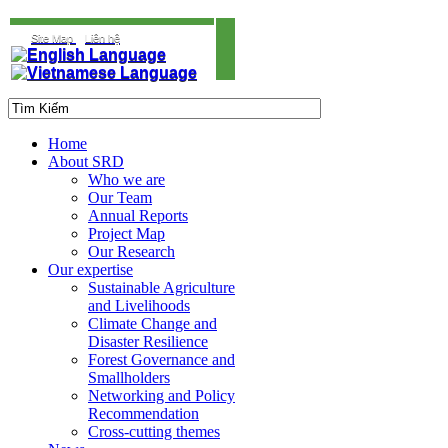
Site Map
Liên hệ
Home
About SRD
Who we are
Our Team
Annual Reports
Project Map
Our Research
Our expertise
Sustainable Agriculture
and Livelihoods
Climate Change and
Disaster Resilience
Forest Governance and
Smallholders
Networking and Policy
Recommendation
Cross-cutting themes