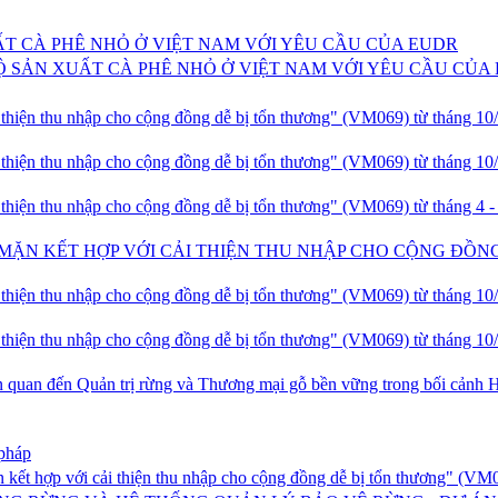
T CÀ PHÊ NHỎ Ở VIỆT NAM VỚI YÊU CẦU CỦA EUDR
 SẢN XUẤT CÀ PHÊ NHỎ Ở VIỆT NAM VỚI YÊU CẦU CỦ
 thiện thu nhập cho cộng đồng dễ bị tổn thương" (VM069) từ tháng 10
 thiện thu nhập cho cộng đồng dễ bị tổn thương" (VM069) từ tháng 10
thiện thu nhập cho cộng đồng dễ bị tổn thương" (VM069) từ tháng 4 -
MẶN KẾT HỢP VỚI CẢI THIỆN THU NHẬP CHO CỘNG ĐỒNG
 thiện thu nhập cho cộng đồng dễ bị tổn thương" (VM069) từ tháng 10
 thiện thu nhập cho cộng đồng dễ bị tổn thương" (VM069) từ tháng 10
ên quan đến Quản trị rừng và Thương mại gỗ bền vững trong bối cảnh 
 pháp
 kết hợp với cải thiện thu nhập cho cộng đồng dễ bị tổn thương" (VM