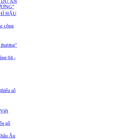
 DỰ ÁN
ƯƠNG”
HÍ HẬU
c cộng
G
n thương"
áng 04 -
thiểu số
Việt
ến gỗ
 Châu Âu