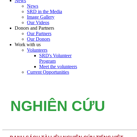
News
News
SRD in the Media
Image Gallery
Our Videos
Donors and Partners
Our Partners
Our Donors
Work with us
Volunteers
SRD's Volunteer
Program
Meet the volunteers
Current Opportunities
NGHIÊN CỨU