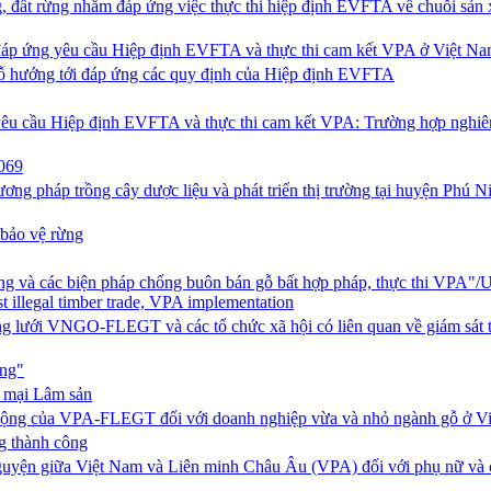
, đất rừng nhằm đáp ứng việc thực thi hiệp định EVFTA về chuỗi sản 
 đáp ứng yêu cầu Hiệp định EVFTA và thực thi cam kết VPA ở Việt N
gỗ hướng tới đáp ứng các quy định của Hiệp định EVFTA
 yêu cầu Hiệp định EVFTA và thực thi cam kết VPA: Trường hợp nghiê
069
ng pháp trồng cây dược liệu và phát triển thị trường tại huyện Phú Ni
 bảo vệ rừng
rừng và các biện pháp chống buôn bán gỗ bất hợp pháp, thực thi VPA"/
st illegal timber trade, VPA implementation
ng lưới VNGO-FLEGT và các tổ chức xã hội có liên quan về giám sát t
ững"
g mại Lâm sản
tác động của VPA-FLEGT đối với doanh nghiệp vừa và nhỏ ngành gỗ ở V
g thành công
nguyện giữa Việt Nam và Liên minh Châu Âu (VPA) đối với phụ nữ và 