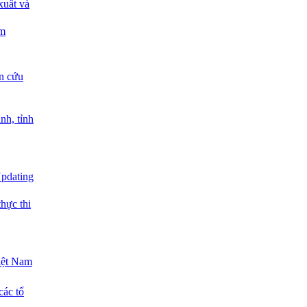
xuất và
am
n cứu
nh, tỉnh
Updating
hực thi
iệt Nam
các tổ