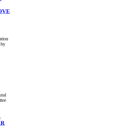
OVE
ation
 by
ural
ttee
L
ER