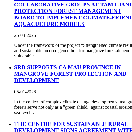
COLLABORATIVE GROUPS AT TAM GIAN
PROTECTION FOREST MANAGEMENT
BOARD TO IMPLEMENT CLIMATE-FRIEN
AQUACULTURE MODELS
25-03-2026
Under the framework of the project “Strengthened climate resil
and sustainable income generation for mangrove forest-depend
vulnerable...
SRD SUPPORTS CA MAU PROVINCE IN
MANGROVE FOREST PROTECTION AND
DEVELOPMENT
05-01-2026
In the context of complex climate change developments, mang
forests serve not only as a "green shield" against coastal erosio
sea-level...
THE CENTRE FOR SUSTAINABLE RURAL
DEVELOPMENT SIGNS AGREEMENT WIT