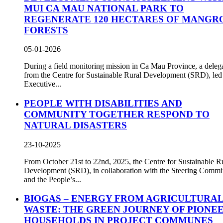
MUI CA MAU NATIONAL PARK TO
REGENERATE 120 HECTARES OF MANGR
FORESTS
05-01-2026
During a field monitoring mission in Ca Mau Province, a deleg
from the Centre for Sustainable Rural Development (SRD), led
Executive...
PEOPLE WITH DISABILITIES AND
COMMUNITY TOGETHER RESPOND TO
NATURAL DISASTERS
23-10-2025
From October 21st to 22nd, 2025, the Centre for Sustainable R
Development (SRD), in collaboration with the Steering Commi
and the People’s...
BIOGAS – ENERGY FROM AGRICULTURA
WASTE: THE GREEN JOURNEY OF PIONE
HOUSEHOLDS IN PROJECT COMMUNES