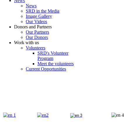
News
News
SRD in the Media
Image Gallery
Our Videos
Donors and Partners
Our Partners
Our Donors
Work with us
Volunteers
SRD's Volunteer
Program
Meet the volunteers
Current Opportunities