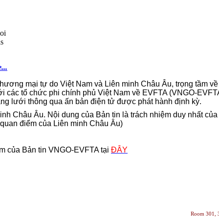
oi
is
...
Thương mại tự do Việt Nam và Liên minh Châu Âu, trọng tầm về
ưới các tổ chức phi chính phủ Việt Nam về EVFTA (VNGO-EVFT
g lưới thông qua ấn bản điện tử được phát hành định kỳ.
 minh Châu Âu. Nội dung của Bản tin là trách nhiệm duy nhất củ
h quan điểm của Liên minh Châu Âu)
năm của Bản tin VNGO-EVFTA tại
ĐÂY
Room 301, 3