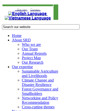
Site Map
Contact
Home
About SRD
Who we are
Our Team
Annual Reports
Project Map
Our Research
Our expertise
Sustainable Agriculture
and Livelihoods
Climate Change and
Disaster Resilience
Forest Governance and
Smallholders
Networking and Policy
Recommendation
Cross-cutting themes