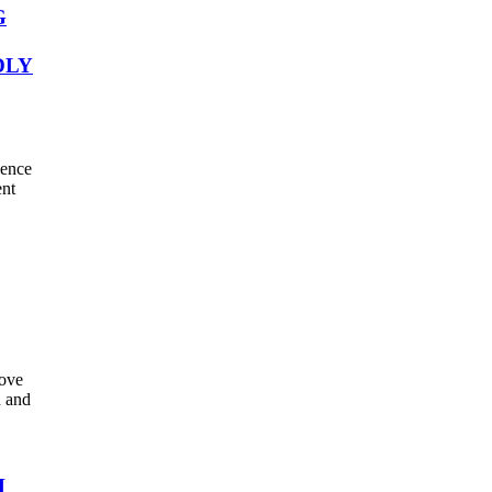
G
DLY
ience
ent
rove
n and
H