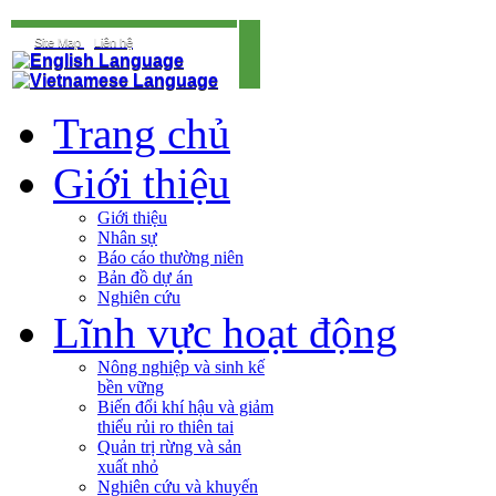
Site Map
Liên hệ
Trang chủ
Giới thiệu
Giới thiệu
Nhân sự
Báo cáo thường niên
Bản đồ dự án
Nghiên cứu
Lĩnh vực hoạt động
Nông nghiệp và sinh kế
bền vững
Biến đổi khí hậu và giảm
thiểu rủi ro thiên tai
Quản trị rừng và sản
xuất nhỏ
Nghiên cứu và khuyến