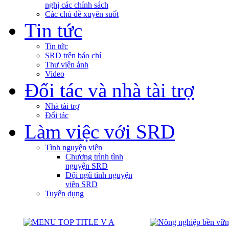
nghị các chính sách
Các chủ đề xuyên suốt
Tin tức
Tin tức
SRD trên báo chí
Thư viện ảnh
Video
Đối tác và nhà tài trợ
Nhà tài trợ
Đối tác
Làm việc với SRD
Tình nguyện viên
Chương trình tình
nguyện SRD
Đội ngũ tình nguyện
viên SRD
Tuyển dụng