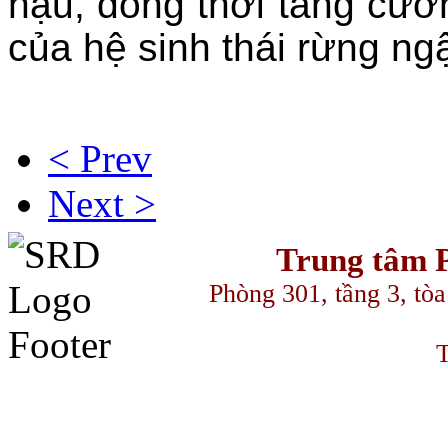
hậu, đồng thời tăng cườn
của hệ sinh thái rừng ng
< Prev
Next >
Trung tâm P
Phòng 301, tầng 3, to
T
سكس ال
z-library
streameast
makrobet
gamdom
perabet
streameast
streame