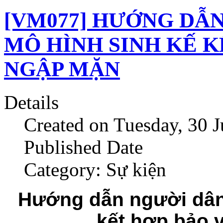
[VM077] HƯỚNG DẪ
MÔ HÌNH SINH KẾ K
NGẬP MẶN
Details
Created on Tuesday, 30 
Published Date
Category: Sự kiện
Hướng dẫn người dân
kết hợp bảo 