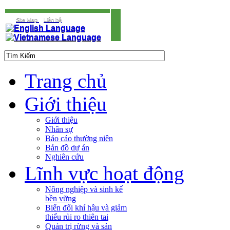
Site Map
Liên hệ
Trang chủ
Giới thiệu
Giới thiệu
Nhân sự
Báo cáo thường niên
Bản đồ dự án
Nghiên cứu
Lĩnh vực hoạt động
Nông nghiệp và sinh kế
bền vững
Biến đổi khí hậu và giảm
thiểu rủi ro thiên tai
Quản trị rừng và sản