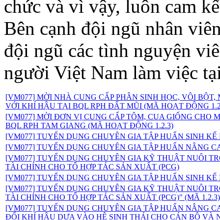
chức và vì vậy, luôn cam kế
Bên cạnh đội ngũ nhân viên
đội ngũ các tình nguyện viê
người Việt Nam làm việc tạ
[VM077] MỜI NHÀ CUNG CẤP PHÂN SINH HỌC, VÔI BỘT
VỚI KHÍ HẬU TẠI BQL RPH ĐẤT MŨI (MÃ HOẠT ĐỘNG 1.2
[VM077] MỜI ĐƠN VỊ CUNG CẤP TÔM, CUA GIỐNG CHO 
BQL RPH TAM GIANG (MÃ HOẠT ĐỘNG 1.2.3)
[VM077] TUYỂN DỤNG CHUYÊN GIA TẬP HUẤN SINH KẾ B
[VM077] TUYỂN DỤNG CHUYÊN GIA TẬP HUẤN NÂNG C
[VM077] TUYỂN DỤNG CHUYÊN GIA KỸ THUẬT NUÔI T
TÀI CHÍNH CHO TỔ HỢP TÁC SẢN XUẤT (PCG)
[VM077] TUYỂN DỤNG CHUYÊN GIA TẬP HUẤN SINH KẾ 
[VM077] TUYỂN DỤNG CHUYÊN GIA KỸ THUẬT NUÔI T
TÀI CHÍNH CHO TỔ HỢP TÁC SẢN XUẤT (PCG)" (MÃ 1.2.3)
[VM077] TUYỂN DỤNG CHUYÊN GIA TẬP HUẤN NÂNG CAO
ĐỔI KHÍ HẬU DỰA VÀO HỆ SINH THÁI CHO CÁN BỘ VÀ