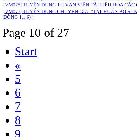
[VM075] TUYỂN DỤNG TƯ VẤN VIÊN TÀI LIỆU HÓA CÁ
[VM077] TUYỂN DỤNG CHUYÊN GIA: “TẬP HUẤN BỔ SUN
ĐỘNG 1.1.6)”
Page 10 of 27
Start
«
5
6
7
8
9