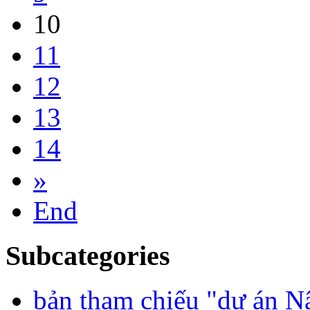
10
11
12
13
14
»
End
Subcategories
bản tham chiếu "dự án Nâ