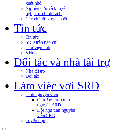
xuất nhỏ
Nghiên cứu và khuyến
nghị các chính sách
Các chủ đề xuyên suốt
Tin tức
Tin tức
SRD trên báo chí
Thư viện ảnh
Video
Đối tác và nhà tài trợ
Nhà tài trợ
Đối tác
Làm việc với SRD
Tình nguyện viên
Chương trình tình
nguyện SRD
Đội ngũ tình nguyện
viên SRD
Tuyển dụng