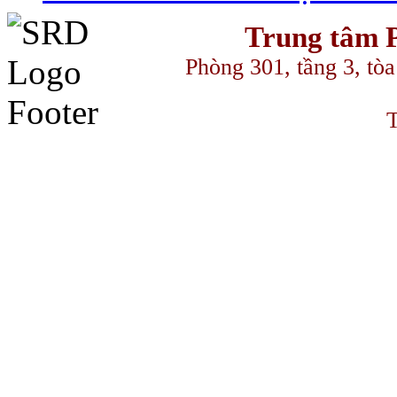
Trung tâm P
Phòng 301, tầng 3, to
T
سكس السود
streameast
makrobet
gamdom
perabet
streameast
streameast
st